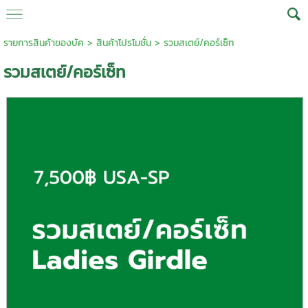
รายการสินค้าของบัค
>
สินค้าโปรโมชั่น
> รวมสเตย์/คอร์เซ็ท
รวมสเตย์/คอร์เซ็ท