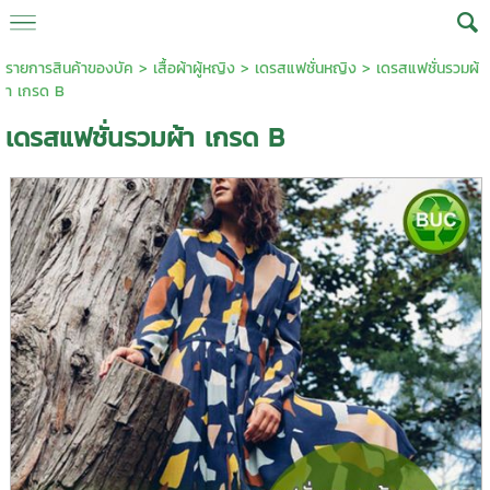
รายการสินค้าของบัค
>
เสื้อผ้าผู้หญิง
>
เดรสแฟชั่นหญิง
> เดรสแฟชั่นรวมผ้
า เกรด B
เดรสแฟชั่นรวมผ้า เกรด B